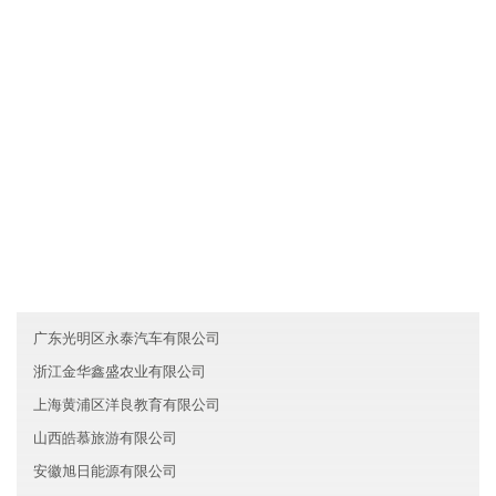
各业务员必须每月一次对客户进行走访，了解产品需求信息及客户
对产品的反映，并将情况及时反馈给江苏溧水区祥和新材料有限公
司。
友情链接
河南二七区腾飞新材料有限公司
贵州恒通房地产有限公司
海南白盈服务有限公司
广东光明区永泰汽车有限公司
浙江金华鑫盛农业有限公司
上海黄浦区洋良教育有限公司
山西皓慕旅游有限公司
安徽旭日能源有限公司